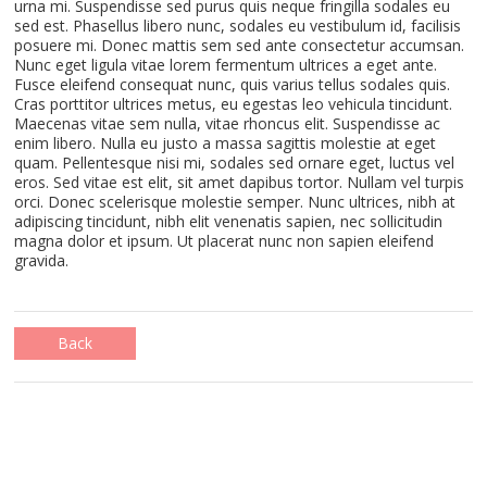
urna mi. Suspendisse sed purus quis neque fringilla sodales eu
sed est. Phasellus libero nunc, sodales eu vestibulum id, facilisis
posuere mi. Donec mattis sem sed ante consectetur accumsan.
Nunc eget ligula vitae lorem fermentum ultrices a eget ante.
Fusce eleifend consequat nunc, quis varius tellus sodales quis.
Cras porttitor ultrices metus, eu egestas leo vehicula tincidunt.
Maecenas vitae sem nulla, vitae rhoncus elit. Suspendisse ac
enim libero. Nulla eu justo a massa sagittis molestie at eget
quam. Pellentesque nisi mi, sodales sed ornare eget, luctus vel
eros. Sed vitae est elit, sit amet dapibus tortor. Nullam vel turpis
orci. Donec scelerisque molestie semper. Nunc ultrices, nibh at
adipiscing tincidunt, nibh elit venenatis sapien, nec sollicitudin
magna dolor et ipsum. Ut placerat nunc non sapien eleifend
gravida.
Back